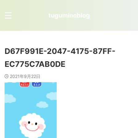
tuguminoblog
D67F991E-2047-4175-87FF-
EC775C7AB0DE
2021年9月22日