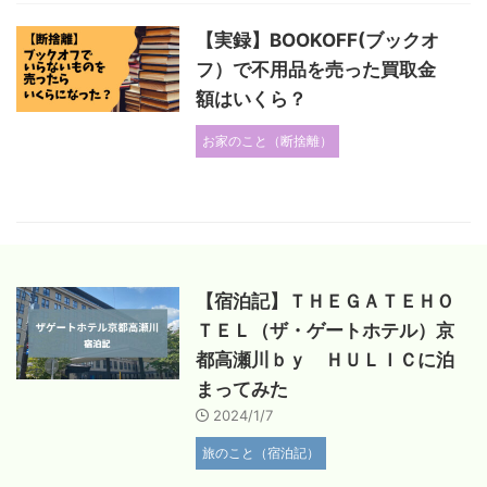
【実録】BOOKOFF(ブックオ
フ）で不用品を売った買取金
額はいくら？
お家のこと（断捨離）
【宿泊記】ＴＨＥＧＡＴＥＨＯ
ＴＥＬ（ザ・ゲートホテル）京
都高瀬川ｂｙ ＨＵＬＩＣに泊
まってみた
2024/1/7
旅のこと（宿泊記）