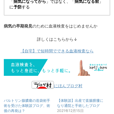
「
病気になってから
」ではなく、「
病気になる前
」
に
予防
する
病気の早期発見
のために血液検査をはじめませんか
詳しくはこちらから↓
【自宅】で短時間でできる血液検査なら
にほんブログ村
バルトリン腺膿瘍の造袋術手
【体験談】出産で直腸膣瘻に
術を受けた体験談ブログ、術
なり通院と手術したブログ
後の再発は？
2021年12月15日