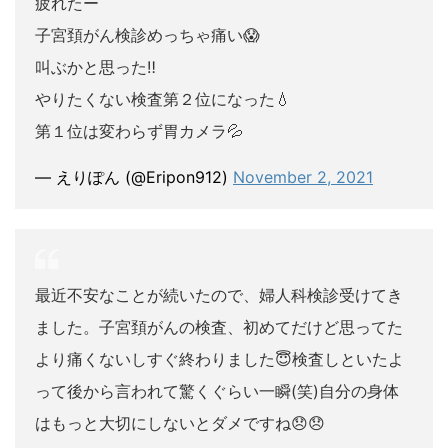
疲れたー
子宮頚がん検診めっちゃ痛い😱
叫ぶかと思った‼️
やりたくない検査第２位になった💧
第１位は変わらず胃カメラ💦
— えりぽん (@Eripon912)
November 2, 2021
最近不安なことが続いたので、婦人科検診受けてき
ました。子宮頚がんの検査、初めてだけど思ってた
より痛くないしすぐ終わりました😇検査しといたよ
って後から言われて驚くぐらい一瞬(笑)自分の身体
はもっと大切にしないとダメですね😞😞