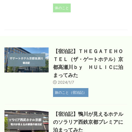
体のこと
【宿泊記】ＴＨＥＧＡＴＥＨＯ
ＴＥＬ（ザ・ゲートホテル）京
都高瀬川ｂｙ ＨＵＬＩＣに泊
まってみた
2024/1/7
旅のこと（宿泊記）
【宿泊記】鴨川が見えるホテル
のソラリア西鉄京都プレミアに
泊まってみた