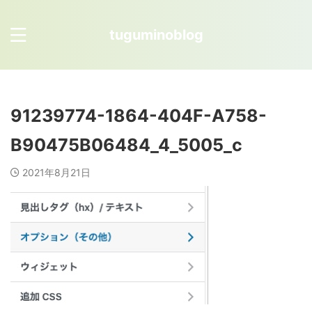
tuguminoblog
91239774-1864-404F-A758-
B90475B06484_4_5005_c
2021年8月21日