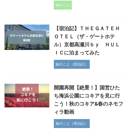
体のこと
【宿泊記】ＴＨＥＧＡＴＥＨ
ＯＴＥＬ（ザ・ゲートホテ
ル）京都高瀬川ｂｙ ＨＵＬ
ＩＣに泊まってみた
旅のこと（宿泊記）
開園再開【絶景！】国営ひた
ち海浜公園にコキアを見に行
こう！秋のコキア&春のネモフ
ィラ動画
旅のこと（宿泊記）