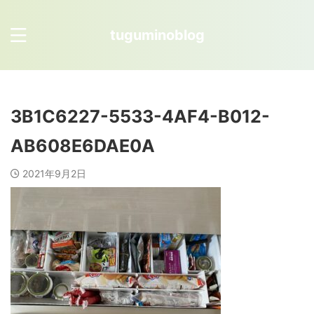
tuguminoblog
3B1C6227-5533-4AF4-B012-
AB608E6DAE0A
2021年9月2日