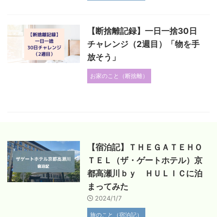
【断捨離記録】一日一捨30日
チャレンジ（2週目）「物を手
放そう」
お家のこと（断捨離）
【宿泊記】ＴＨＥＧＡＴＥＨＯ
ＴＥＬ（ザ・ゲートホテル）京
都高瀬川ｂｙ ＨＵＬＩＣに泊
まってみた
2024/1/7
旅のこと（宿泊記）