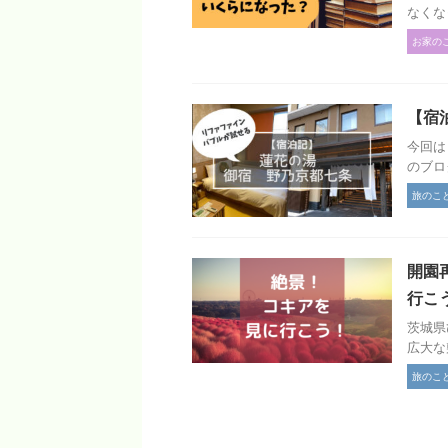
なくな
お家の
【宿
今回は
のブロ
旅のこ
開園
行こ
茨城県
広大な
旅のこ