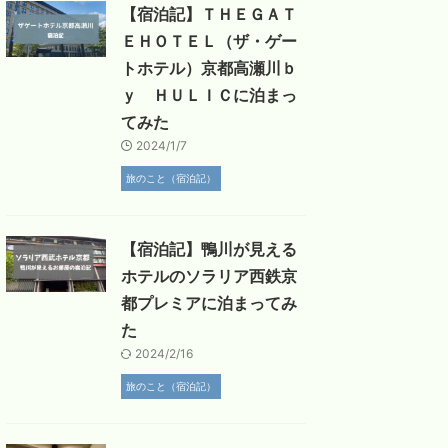
【宿泊記】ＴＨＥＧＡＴ
ＥＨＯＴＥＬ（ザ・ゲー
トホテル）京都高瀬川ｂ
ｙ ＨＵＬＩＣに泊まっ
てみた
2024/1/7
旅のこと（宿泊記）
【宿泊記】鴨川が見える
ホテルのソラリア西鉄京
都プレミアに泊まってみ
た
2024/2/16
旅のこと（宿泊記）