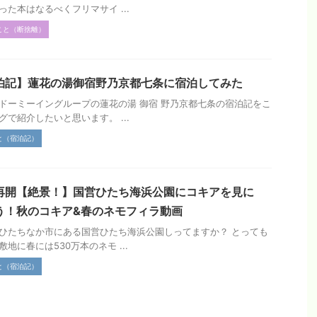
った本はなるべくフリマサイ ...
こと（断捨離）
泊記】蓮花の湯御宿野乃京都七条に宿泊してみた
ドーミーイングループの蓮花の湯 御宿 野乃京都七条の宿泊記をこ
グで紹介したいと思います。 ...
と（宿泊記）
再開【絶景！】国営ひたち海浜公園にコキアを見に
う！秋のコキア&春のネモフィラ動画
ひたちなか市にある国営ひたち海浜公園しってますか？ とっても
敷地に春には530万本のネモ ...
と（宿泊記）