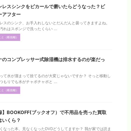
ンレスシンクをピカールで磨いたらどうなった？ビ
ーアフター
レスのシンク、お手入れしないとだんだんと曇ってきますよね。
汚れはスポンジで洗ったくらい ...
こと（断捨離）
ナのコンプレッサー式除湿機は排水するのが楽だっ
って水が溜まって捨てるのが大変じゃないですか？ そっと移動し
つもりでも水がチャポチャポと ...
こと（断捨離）
録】BOOKOFF(ブックオフ）で不用品を売った買取
はいくら？
くなった本、見なくなったDVDどうしてますか？ 我が家では読ま