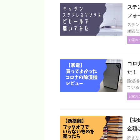
ステ
フォ
ステン
頑固な
お家の
コロ
た！
除湿機
ている
お家の
【実
金額
読まな