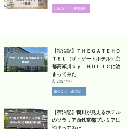
お家のこと（断捨離）
【宿泊記】ＴＨＥＧＡＴＥＨＯ
ＴＥＬ（ザ・ゲートホテル）京
都高瀬川ｂｙ ＨＵＬＩＣに泊
まってみた
2024/1/7
旅のこと（宿泊記）
【宿泊記】鴨川が見えるホテル
のソラリア西鉄京都プレミアに
泊まってみた