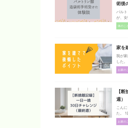
術後
バルト
が、女
体のこ
家を
我が家
した。 
お家の
【断
週）
こんに
た。 1
お家の