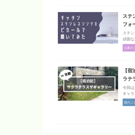
ステ
フォ
ステン
頑固な
お家の
【宿泊
ラテ
今回は京
ギャラリ
旅のこ