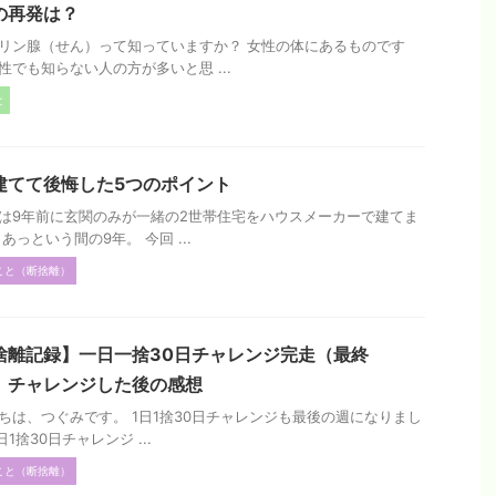
の再発は？
リン腺（せん）って知っていますか？ 女性の体にあるものです
性でも知らない人の方が多いと思 ...
と
建てて後悔した5つのポイント
は9年前に玄関のみが一緒の2世帯住宅をハウスメーカーで建てま
あっという間の9年。 今回 ...
こと（断捨離）
捨離記録】一日一捨30日チャレンジ完走（最終
 チャレンジした後の感想
ちは、つぐみです。 1日1捨30日チャレンジも最後の週になりまし
日1捨30日チャレンジ ...
こと（断捨離）