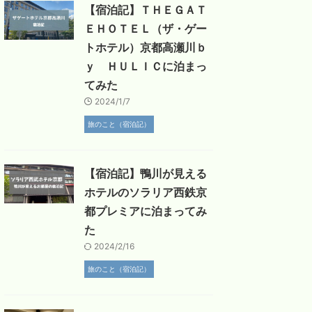
【宿泊記】ＴＨＥＧＡＴ
ＥＨＯＴＥＬ（ザ・ゲー
トホテル）京都高瀬川ｂ
ｙ ＨＵＬＩＣに泊まっ
てみた
2024/1/7
旅のこと（宿泊記）
【宿泊記】鴨川が見える
ホテルのソラリア西鉄京
都プレミアに泊まってみ
た
2024/2/16
旅のこと（宿泊記）