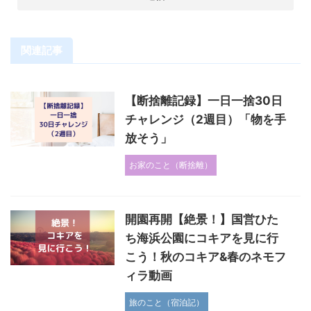
関連記事
【断捨離記録】一日一捨30日
チャレンジ（2週目）「物を手
放そう」
お家のこと（断捨離）
開園再開【絶景！】国営ひた
ち海浜公園にコキアを見に行
こう！秋のコキア&春のネモフ
ィラ動画
旅のこと（宿泊記）