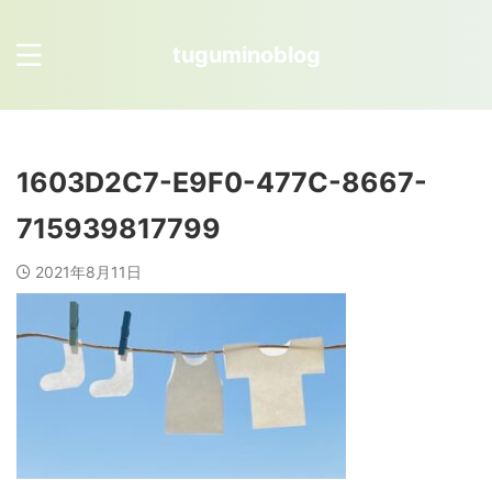
tuguminoblog
1603D2C7-E9F0-477C-8667-
715939817799
2021年8月11日