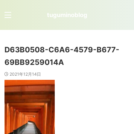
tuguminoblog
D63B0508-C6A6-4579-B677-
69BB9259014A
2021年12月14日