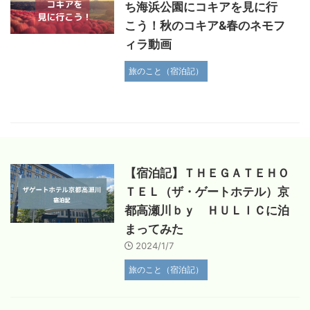
ち海浜公園にコキアを見に行
こう！秋のコキア&春のネモフ
ィラ動画
旅のこと（宿泊記）
【宿泊記】ＴＨＥＧＡＴＥＨＯ
ＴＥＬ（ザ・ゲートホテル）京
都高瀬川ｂｙ ＨＵＬＩＣに泊
まってみた
2024/1/7
旅のこと（宿泊記）