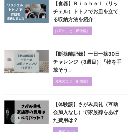
【食器】Ｒｉｃｈｅｌ（リッ
チェル）トトノでお皿を立て
る収納方法を紹介
お家のこと（断捨離）
【断捨離記録】一日一捨30日
チャレンジ（3週目）「物を手
放そう」
お家のこと（断捨離）
【体験談】さがみ典礼（互助
会加入なし）で家族葬をあげ
た費用は？
お葬式のこと