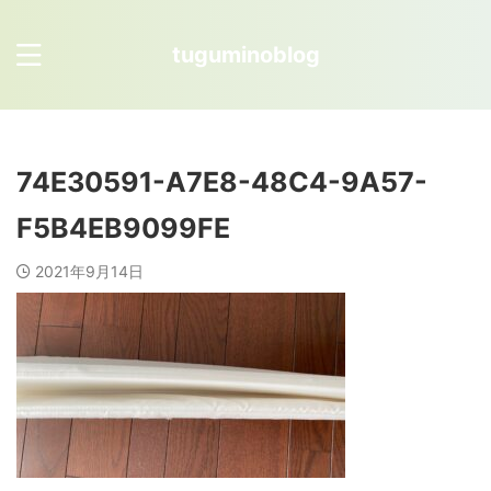
tuguminoblog
74E30591-A7E8-48C4-9A57-
F5B4EB9099FE
2021年9月14日