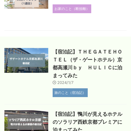
お家のこと（断捨離）
【宿泊記】ＴＨＥＧＡＴＥＨＯ
ＴＥＬ（ザ・ゲートホテル）京
都高瀬川ｂｙ ＨＵＬＩＣに泊
まってみた
2024/1/7
旅のこと（宿泊記）
【宿泊記】鴨川が見えるホテル
のソラリア西鉄京都プレミアに
泊まってみた