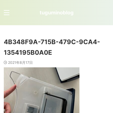
tuguminoblog
4B348F9A-715B-479C-9CA4-
1354195B0A0E
2021年8月17日