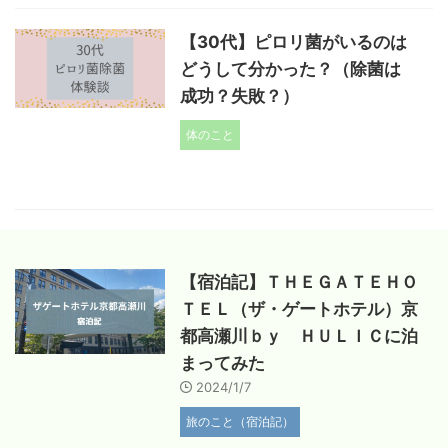
【30代】ピロリ菌がいるのは
どうして分かった？（除菌は
成功？失敗？）
体のこと
【宿泊記】ＴＨＥＧＡＴＥＨＯ
ＴＥＬ（ザ・ゲートホテル）京
都高瀬川ｂｙ ＨＵＬＩＣに泊
まってみた
2024/1/7
旅のこと（宿泊記）