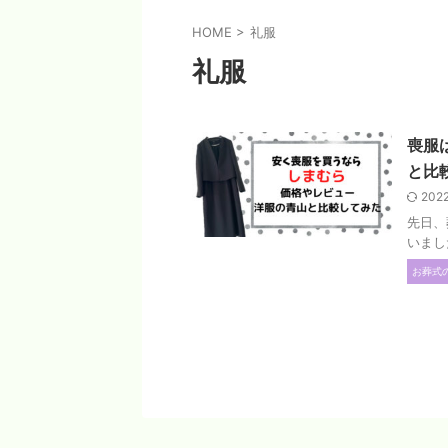
HOME
>
礼服
礼服
喪服
と比
202
先日、
いまし
お葬式