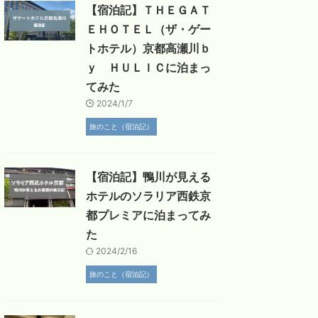
【宿泊記】ＴＨＥＧＡＴ
ＥＨＯＴＥＬ（ザ・ゲー
トホテル）京都高瀬川ｂ
ｙ ＨＵＬＩＣに泊まっ
てみた
2024/1/7
旅のこと（宿泊記）
【宿泊記】鴨川が見える
ホテルのソラリア西鉄京
都プレミアに泊まってみ
た
2024/2/16
旅のこと（宿泊記）