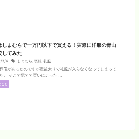
はしまむらで一万円以下で買える！実際に洋服の青山
較してみた
2/3/4
しまむら
,
喪服
,
礼服
葬儀があったのですが産後太りで礼服が入らなくなってしまって
た。 そこで慌てて買いに走った ...
のこと