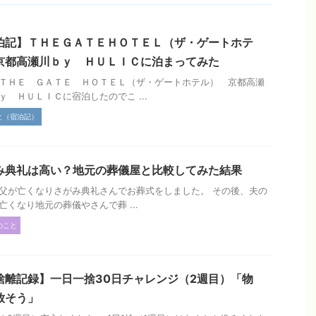
泊記】ＴＨＥＧＡＴＥＨＯＴＥＬ（ザ・ゲートホテ
京都高瀬川ｂｙ ＨＵＬＩＣに泊まってみた
ＴＨＥ ＧＡＴＥ ＨＯＴＥＬ（ザ・ゲートホテル） 京都高瀬
ｙ ＨＵＬＩＣに宿泊したのでこ ...
と（宿泊記）
み典礼は高い？地元の葬儀屋と比較してみた結果
父が亡くなりさがみ典礼さんでお葬式をしました。 その後、夫の
亡くなり地元の葬儀やさんで葬 ...
のこと
捨離記録】一日一捨30日チャレンジ（2週目）「物
放そう」