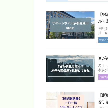
【宿
ル）
今回は
川 ｂ
旅のこ
さが
先日、
家族が
お葬式
【断
を手