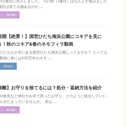
捨の2週目に突入しました。 1日1捨（1週目）はなんとか進みました
週目は捨てる物あるのか ...
こと（断捨離）
再開【絶景！】国営ひたち海浜公園にコキアを見に
う！秋のコキア&春のネモフィラ動画
ひたちなか市にある国営ひたち海浜公園しってますか？ とっても
敷地に春には530万本のネモ ...
と（宿泊記）
捨離】お守りを捨てるには？処分・返納方法を紹介
や旅先など神社やお寺で買ったお守り、どのように処分していい
らずたまっていませんか。 実は ...
こと（断捨離）