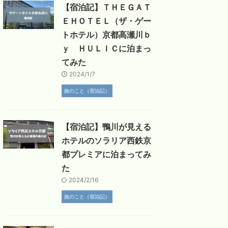
【宿泊記】ＴＨＥＧＡＴ
ＥＨＯＴＥＬ（ザ・ゲー
トホテル）京都高瀬川ｂ
ｙ ＨＵＬＩＣに泊まっ
てみた
2024/1/7
旅のこと（宿泊記）
【宿泊記】鴨川が見える
ホテルのソラリア西鉄京
都プレミアに泊まってみ
た
2024/2/16
旅のこと（宿泊記）