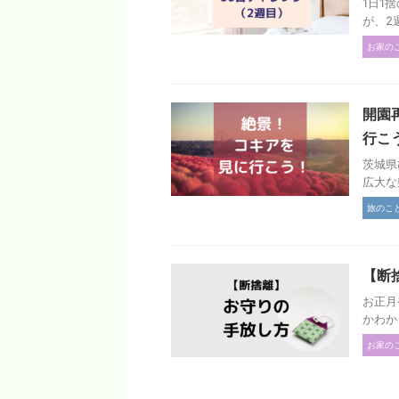
1日1
が、2
お家の
開園
行こ
茨城県
広大な
旅のこ
【断
お正月
かわか
お家の