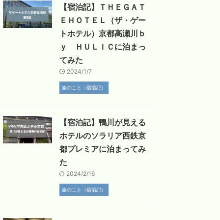
【宿泊記】ＴＨＥＧＡＴ
ＥＨＯＴＥＬ（ザ・ゲー
トホテル）京都高瀬川ｂ
ｙ ＨＵＬＩＣに泊まっ
てみた
2024/1/7
旅のこと（宿泊記）
【宿泊記】鴨川が見える
ホテルのソラリア西鉄京
都プレミアに泊まってみ
た
2024/2/16
旅のこと（宿泊記）