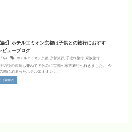
泊記】ホテルエミオン京都は子供との旅行におすす
レビューブログ
2/3/4
ホテルエミオン京都
,
京都旅行
,
子連れ旅行
,
家族旅行
手術後の通院も兼ねて冬休みに京都へ家族旅行へ行きました。 今
の際に泊まったホテルエミオン ...
と（宿泊記）