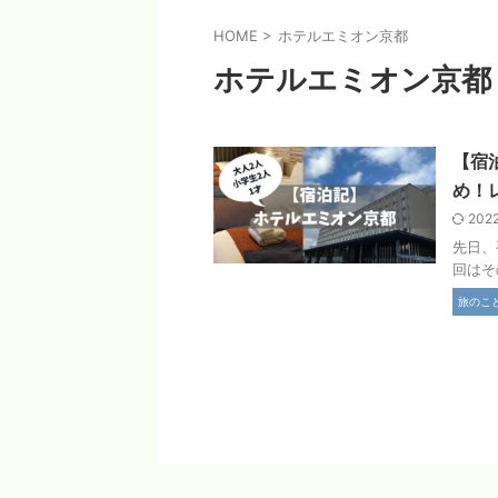
HOME
>
ホテルエミオン京都
ホテルエミオン京都
【宿
め！
202
先日、
回はそ
旅のこ