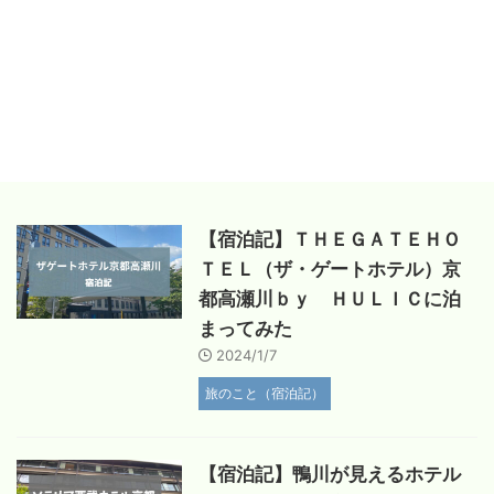
【宿泊記】ＴＨＥＧＡＴＥＨＯ
ＴＥＬ（ザ・ゲートホテル）京
都高瀬川ｂｙ ＨＵＬＩＣに泊
まってみた
2024/1/7
旅のこと（宿泊記）
【宿泊記】鴨川が見えるホテル