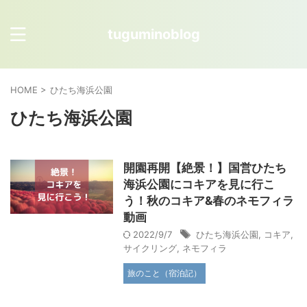
tuguminoblog
HOME
>
ひたち海浜公園
ひたち海浜公園
開園再開【絶景！】国営ひたち
海浜公園にコキアを見に行こ
う！秋のコキア&春のネモフィラ
動画
2022/9/7
ひたち海浜公園
,
コキア
,
サイクリング
,
ネモフィラ
旅のこと（宿泊記）