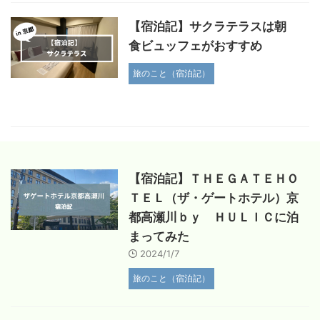
【宿泊記】サクラテラスは朝
食ビュッフェがおすすめ
旅のこと（宿泊記）
【宿泊記】ＴＨＥＧＡＴＥＨＯ
ＴＥＬ（ザ・ゲートホテル）京
都高瀬川ｂｙ ＨＵＬＩＣに泊
まってみた
2024/1/7
旅のこと（宿泊記）